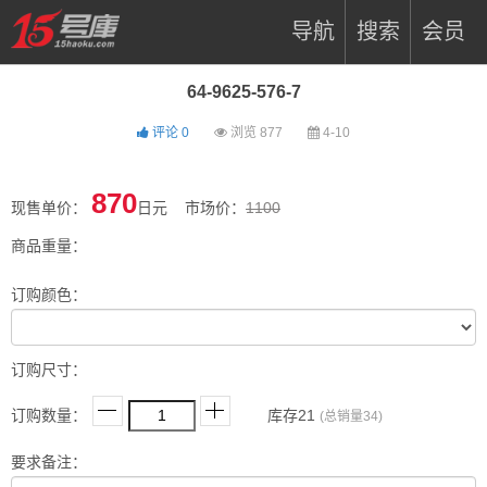
导航
搜索
会员
64-9625-576-7
评论
0
浏览
877
4-10
870
现售单价：
日元 市场价：
1100
商品重量：
订购颜色：
订购尺寸：
订购数量：
库存
21
(总销量34)
要求备注：